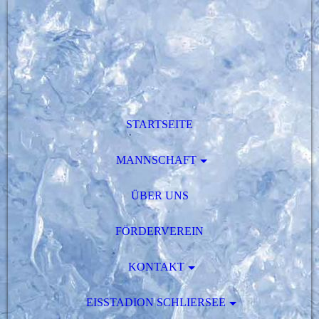
STARTSEITE
MANNSCHAFT
ÜBER UNS
FÖRDERVEREIN
KONTAKT
EISSTADION SCHLIERSEE