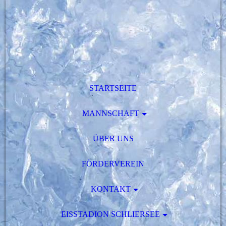
STARTSEITE
MANNSCHAFT
ÜBER UNS
FÖRDERVEREIN
KONTAKT
EISSTADION SCHLIERSEE